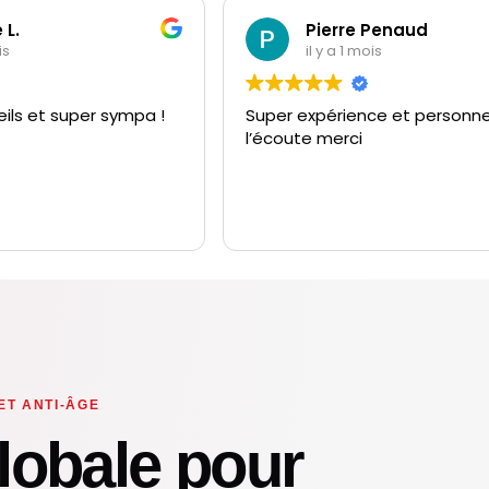
 L.
Pierre Penaud
is
il y a 1 mois
ils et super sympa !
Super expérience et personne
l’écoute merci
ET ANTI-ÂGE
lobale pour