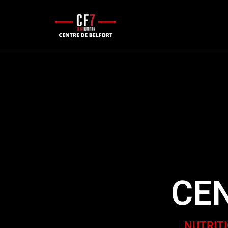
[rev_slider alias="homepage"]
CEN
NUTRITI