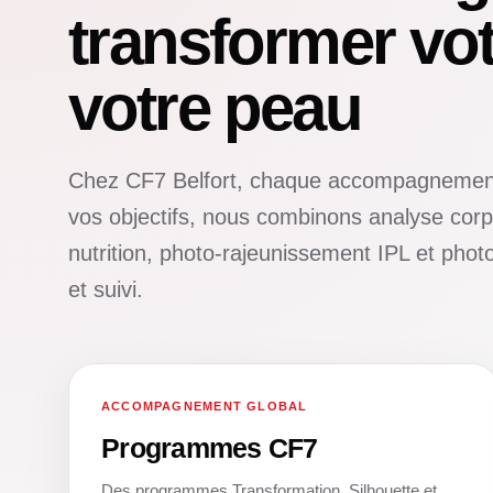
transformer vot
votre peau
Chez CF7 Belfort, chaque accompagnement
vos objectifs, nous combinons analyse corpo
nutrition, photo-rajeunissement IPL et ph
et suivi.
ACCOMPAGNEMENT GLOBAL
01
Programmes CF7
Des programmes Transformation, Silhouette et