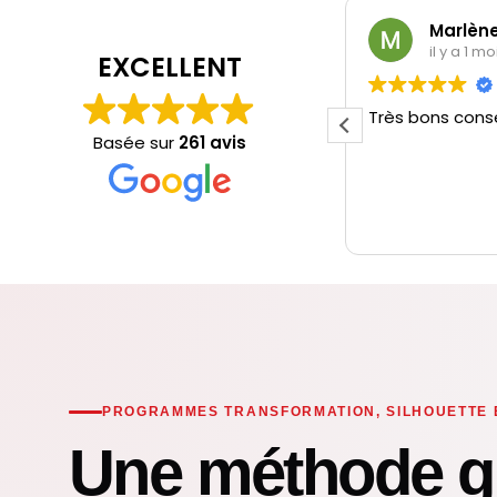
Rayane Pillot
Marlène
il y a 1 mois
il y a 1 mo
EXCELLENT
assage rapide et conseils parfait
Très bons conse
omme d’habitude 💪
Basée sur
261 avis
PROGRAMMES TRANSFORMATION, SILHOUETTE 
Une méthode g