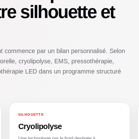
re silhouette et
 commence par un bilan personnalisé. Selon
relle, cryolipolyse, EMS, pressothérapie,
otothérapie LED dans un programme structuré
SILHOUETTE
01
Cryolipolyse
Une technologie par le froid destinée à