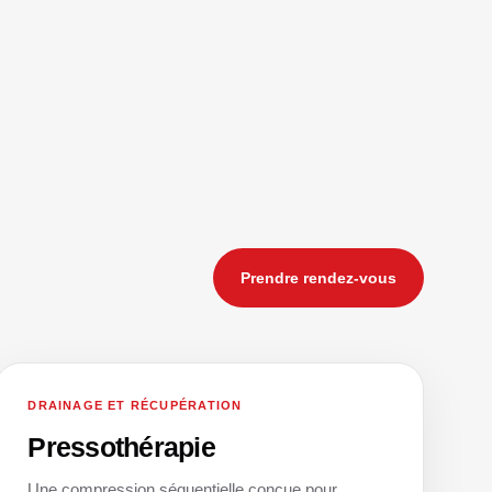
Prendre rendez-vous
DRAINAGE ET RÉCUPÉRATION
02
Pressothérapie
Une compression séquentielle conçue pour