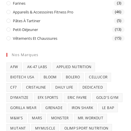
Farines
(3)
Appareils & Accessoires Fitness Pro
(46)
Pâtes À Tartiner
(5)
Petit-Déjeuner
(13)
Vêtements Et Chaussures
(15)
Nos Marques
AFW
AK-47 LABS
APPLIED NUTRITION
BIOTECH USA
BLOOM
BOLERO
CELLUCOR
CF7
CRISTALINE
DAILY LIFE
DEDICATED
DYMATIZE
EFX SPORTS
ERIC FAVRE
GOLD'S GYM
GORILLA WEAR
GRENADE
IRON SHARK
LE BAP
M&M'S
MARS
MONSTER
MR. WORKOUT
MUTANT
MYMUSCLE
OLIMP SPORT NUTRITION