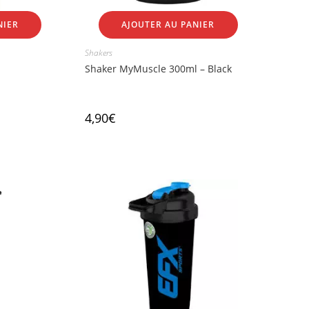
NIER
AJOUTER AU PANIER
Shakers
Shaker MyMuscle 300ml – Black
4,90
€