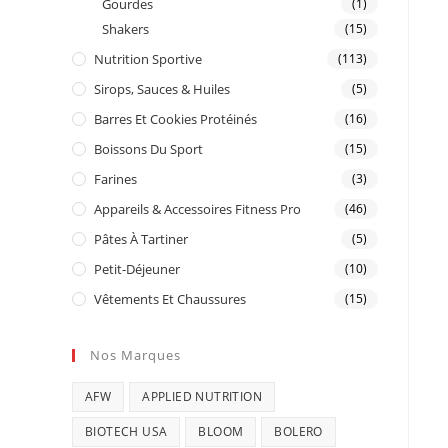
Gourdes
(1)
Shakers
(15)
Nutrition Sportive
(113)
Sirops, Sauces & Huiles
(5)
Barres Et Cookies Protéinés
(16)
Boissons Du Sport
(15)
Farines
(3)
Appareils & Accessoires Fitness Pro
(46)
Pâtes À Tartiner
(5)
Petit-Déjeuner
(10)
Vêtements Et Chaussures
(15)
Nos Marques
AFW
APPLIED NUTRITION
BIOTECH USA
BLOOM
BOLERO