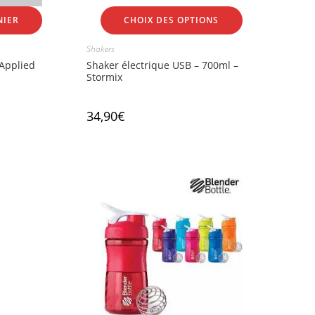
NIER
CHOIX DES OPTIONS
Shakers
 Applied
Shaker électrique USB – 700ml –
Stormix
34,90
€