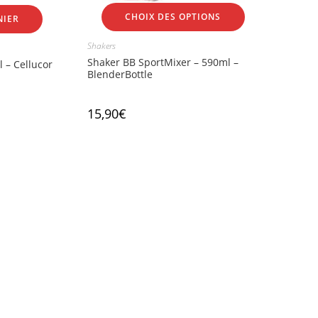
CHOIX DES OPTIONS
NIER
Shakers
Shaker BB SportMixer – 590ml –
 – Cellucor
BlenderBottle
15,90
€