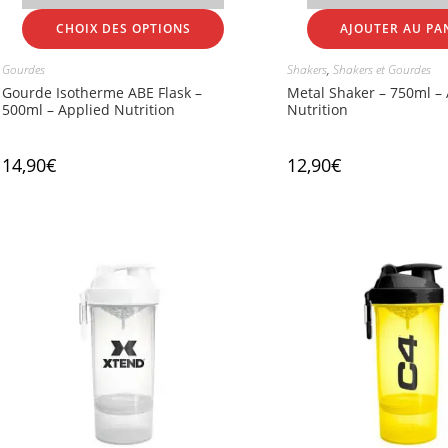
CHOIX DES OPTIONS
AJOUTER AU PA
Gourdes
Shakers
,
Shakers et Gourdes
Gourde Isotherme ABE Flask –
Metal Shaker – 750ml –
500ml – Applied Nutrition
Nutrition
14,90
€
12,90
€