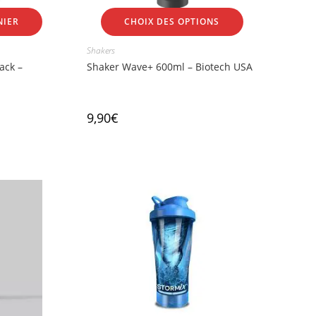
NIER
CHOIX DES OPTIONS
Shakers
ack –
Shaker Wave+ 600ml – Biotech USA
9,90
€