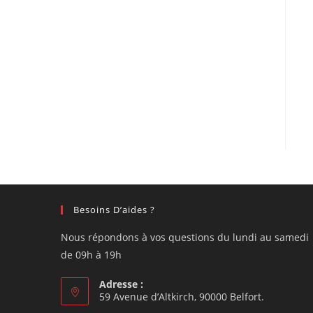
Besoins D’aides ?
Nous répondons à vos questions du lundi au samedi
de 09h à 19h
Adresse :
59 Avenue d’Altkirch, 90000 Belfort.