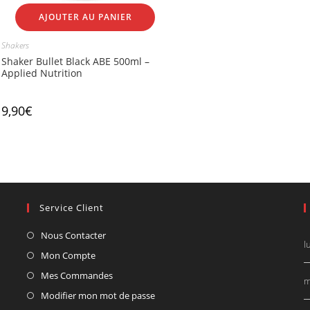
AJOUTER AU PANIER
Shakers
Shaker Bullet Black ABE 500ml –
Applied Nutrition
9,90
€
Service Client
Nous Contacter
l
Mon Compte
Mes Commandes
m
Modifier mon mot de passe