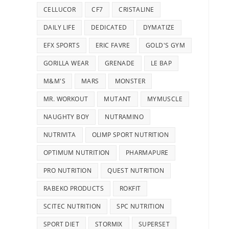
CELLUCOR
CF7
CRISTALINE
DAILY LIFE
DEDICATED
DYMATIZE
EFX SPORTS
ERIC FAVRE
GOLD'S GYM
GORILLA WEAR
GRENADE
LE BAP
M&M'S
MARS
MONSTER
MR. WORKOUT
MUTANT
MYMUSCLE
NAUGHTY BOY
NUTRAMINO
NUTRIVITA
OLIMP SPORT NUTRITION
OPTIMUM NUTRITION
PHARMAPURE
PRO NUTRITION
QUEST NUTRITION
RABEKO PRODUCTS
ROKFIT
SCITEC NUTRITION
SPC NUTRITION
SPORT DIET
STORMIX
SUPERSET