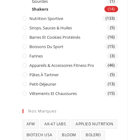
Gourdes
(1)
Shakers
(14)
Nutrition Sportive
(133)
Sirops, Sauces & Huiles
(5)
Barres Et Cookies Protéinés
(16)
Boissons Du Sport
(15)
Farines
(3)
Appareils & Accessoires Fitness Pro
(46)
Pâtes À Tartiner
(5)
Petit-Déjeuner
(13)
Vêtements Et Chaussures
(15)
Nos Marques
AFW
AK-47 LABS
APPLIED NUTRITION
BIOTECH USA
BLOOM
BOLERO