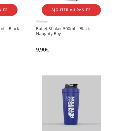
NIER
AJOUTER AU PANIER
Shakers
ml – Black –
Bullet Shaker 500ml – Black –
Naughty Boy
9,90
€