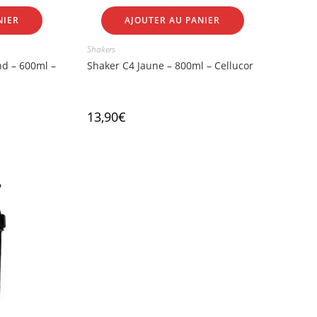
NIER
AJOUTER AU PANIER
Shakers
d – 600ml –
Shaker C4 Jaune – 800ml – Cellucor
13,90
€