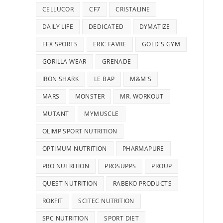
CELLUCOR
CF7
CRISTALINE
DAILY LIFE
DEDICATED
DYMATIZE
EFX SPORTS
ERIC FAVRE
GOLD'S GYM
GORILLA WEAR
GRENADE
IRON SHARK
LE BAP
M&M'S
MARS
MONSTER
MR. WORKOUT
MUTANT
MYMUSCLE
OLIMP SPORT NUTRITION
OPTIMUM NUTRITION
PHARMAPURE
PRO NUTRITION
PROSUPPS
PROUP
QUEST NUTRITION
RABEKO PRODUCTS
ROKFIT
SCITEC NUTRITION
SPC NUTRITION
SPORT DIET