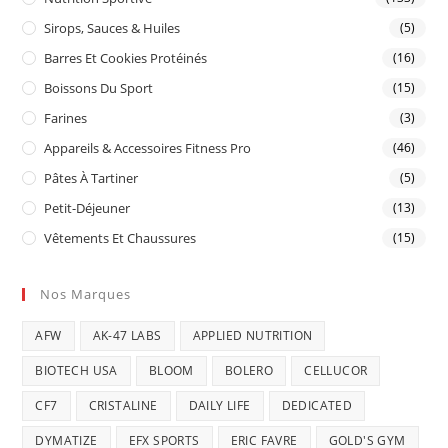
Sirops, Sauces & Huiles
(5)
Barres Et Cookies Protéinés
(16)
Boissons Du Sport
(15)
Farines
(3)
Appareils & Accessoires Fitness Pro
(46)
Pâtes À Tartiner
(5)
Petit-Déjeuner
(13)
Vêtements Et Chaussures
(15)
Nos Marques
AFW
AK-47 LABS
APPLIED NUTRITION
BIOTECH USA
BLOOM
BOLERO
CELLUCOR
CF7
CRISTALINE
DAILY LIFE
DEDICATED
DYMATIZE
EFX SPORTS
ERIC FAVRE
GOLD'S GYM