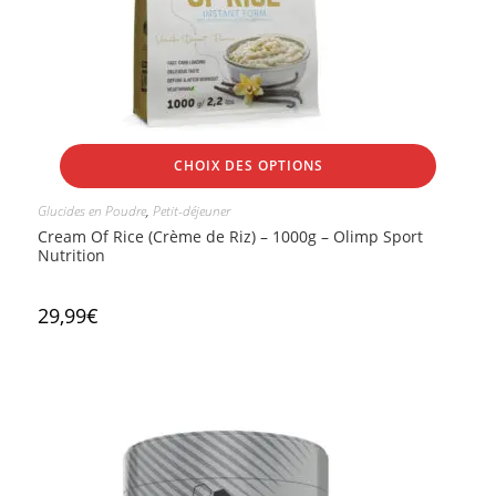
CHOIX DES OPTIONS
Glucides en Poudre
,
Petit-déjeuner
Cream Of Rice (Crème de Riz) – 1000g – Olimp Sport
Nutrition
29,99
€