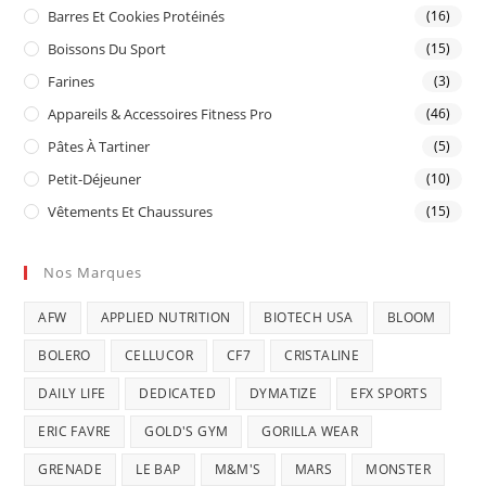
Barres Et Cookies Protéinés
(16)
Boissons Du Sport
(15)
Farines
(3)
Appareils & Accessoires Fitness Pro
(46)
Pâtes À Tartiner
(5)
Petit-Déjeuner
(10)
Vêtements Et Chaussures
(15)
Nos Marques
AFW
APPLIED NUTRITION
BIOTECH USA
BLOOM
BOLERO
CELLUCOR
CF7
CRISTALINE
DAILY LIFE
DEDICATED
DYMATIZE
EFX SPORTS
ERIC FAVRE
GOLD'S GYM
GORILLA WEAR
GRENADE
LE BAP
M&M'S
MARS
MONSTER