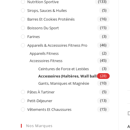
Nutrition Sportive
(133)
Sirops, Sauces & Huiles
(5)
Barres Et Cookies Protéinés
(16)
Boissons Du Sport
(15)
Farines
(3)
Appareils & Accessoires Fitness Pro
(46)
Appareils Fitness
(2)
Accessoires Fitness
(45)
Ceintures de Force et Lestées
(3)
Accessoires (Haltères, Wall ball...)
(28)
Gants, Maniques et Magnésie
(10)
Pâtes À Tartiner
(5)
Petit-Déjeuner
(13)
Vêtements Et Chaussures
(15)
D
Nos Marques
A