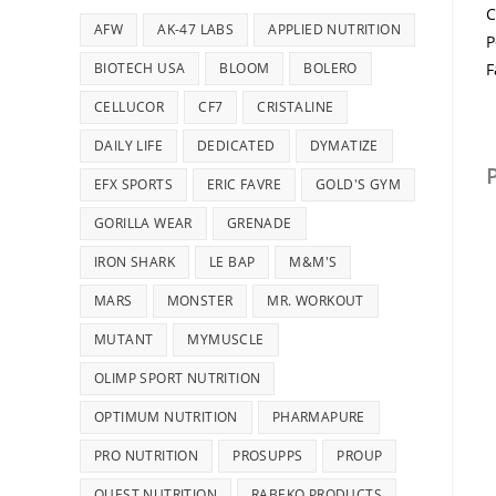
C
AFW
AK-47 LABS
APPLIED NUTRITION
P
BIOTECH USA
BLOOM
BOLERO
F
CELLUCOR
CF7
CRISTALINE
DAILY LIFE
DEDICATED
DYMATIZE
EFX SPORTS
ERIC FAVRE
GOLD'S GYM
GORILLA WEAR
GRENADE
IRON SHARK
LE BAP
M&M'S
MARS
MONSTER
MR. WORKOUT
MUTANT
MYMUSCLE
OLIMP SPORT NUTRITION
OPTIMUM NUTRITION
PHARMAPURE
PRO NUTRITION
PROSUPPS
PROUP
QUEST NUTRITION
RABEKO PRODUCTS