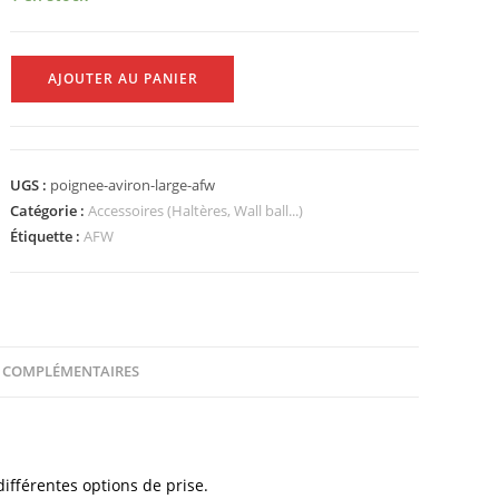
AJOUTER AU PANIER
UGS :
poignee-aviron-large-afw
Catégorie :
Accessoires (Haltères, Wall ball...)
Étiquette :
AFW
 COMPLÉMENTAIRES
ifférentes options de prise.