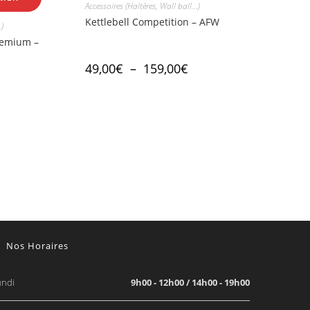
Accessoires (Haltères, Wall ball...)
Kettlebell Competition – AFW
)
remium –
49,00
€
–
159,00
€
Nos Horaires
undi
9h00 - 12h00 / 14h00 - 19h00