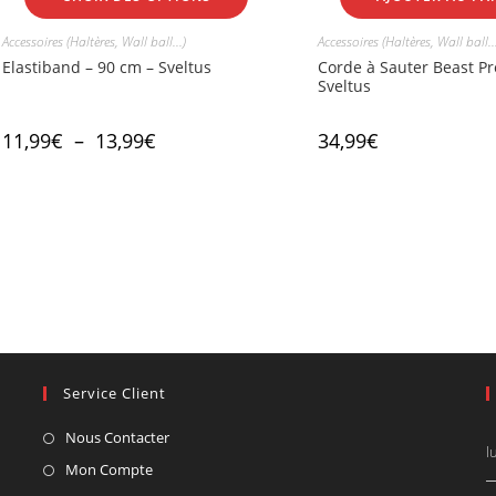
Accessoires (Haltères, Wall ball...)
Accessoires (Haltères, Wall ball...
Elastiband – 90 cm – Sveltus
Corde à Sauter Beast P
Sveltus
11,99
€
–
13,99
€
34,99
€
Service Client
Nous Contacter
l
Mon Compte