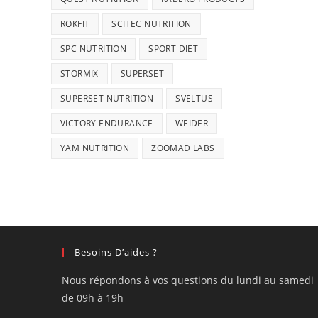
ROKFIT
SCITEC NUTRITION
SPC NUTRITION
SPORT DIET
STORMIX
SUPERSET
SUPERSET NUTRITION
SVELTUS
VICTORY ENDURANCE
WEIDER
YAM NUTRITION
ZOOMAD LABS
Besoins D’aides ?
Nous répondons à vos questions du lundi au samedi
de 09h à 19h