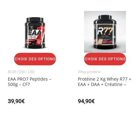
CHOIX DES OPTIONS
CHOIX DES OPTIONS
BCAA / EAA / CBD
Whey proteine
EAA PRO7 Peptides –
Protéine 2 Kg Whey R77 +
500g – CF7
EAA + DAA + Créatine –
CF7
39,90
€
94,90
€