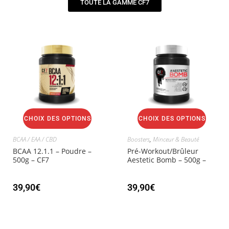
TOUTE LA GAMME CF7
CHOIX DES OPTIONS
CHOIX DES OPTIONS
BCAA / EAA / CBD
Boosters
,
Minceur & Beauté
BCAA 12.1.1 – Poudre –
Pré-Workout/Brûleur
500g – CF7
Aestetic Bomb – 500g –
CF7
39,90
€
39,90
€