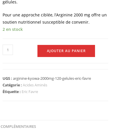
gélules.
Pour une approche ciblée, l’Arginine 2000 mg offre un
soutien nutritionnel susceptible de convenir.
2 en stock
AJOUTER AU PANIER
UGS :
arginine-kyowa-2000mg-120-gelules-eric-favre
Catégorie :
Acides Aminés
Étiquette :
Eric Favre
 COMPLÉMENTAIRES