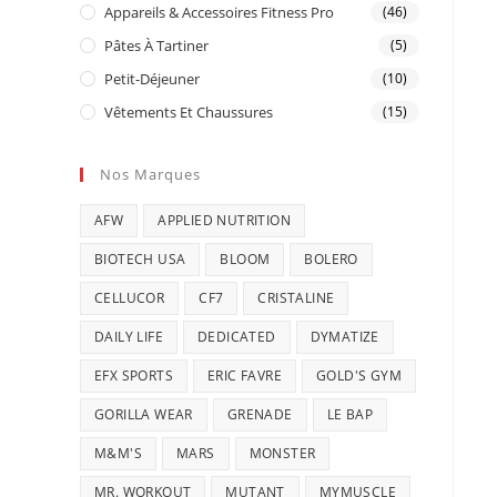
Appareils & Accessoires Fitness Pro
(46)
Pâtes À Tartiner
(5)
Petit-Déjeuner
(10)
Vêtements Et Chaussures
(15)
Nos Marques
AFW
APPLIED NUTRITION
BIOTECH USA
BLOOM
BOLERO
CELLUCOR
CF7
CRISTALINE
DAILY LIFE
DEDICATED
DYMATIZE
EFX SPORTS
ERIC FAVRE
GOLD'S GYM
GORILLA WEAR
GRENADE
LE BAP
M&M'S
MARS
MONSTER
MR. WORKOUT
MUTANT
MYMUSCLE