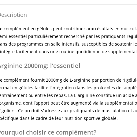
escription
e complément en gélules peut contribuer aux résultats en muscula
emi-essentiel particulièrement recherché par les pratiquants régu
ans des programmes en salle intensifs, susceptibles de soutenir l
’intègre facilement dans une routine quotidienne de supplémentat
Arginine 2000mg: l’essentiel
e complément fournit 2000mg de L-arginine par portion de 4 gélu
ormat en gélules facilite l’intégration dans les protocoles de suppl
’entraînement ou entre les repas. La L-arginine constitue un acid
’organisme, dont l’apport peut être augmenté via la supplémentati
éguliers. Ce produit s’adresse aux pratiquants de musculation et
pécifique dans le cadre de leur nutrition sportive globale.
Pourquoi choisir ce complément?