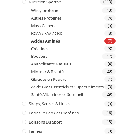
Nutrition Sportive
(113)
Whey proteine
(13)
Autres Protéines
(6)
Mass Gainers
(5)
BCAA / EAA / CBD
(8)
Acides Aminés
(7)
Créatines
(8)
Boosters
(17)
Anabolisants Naturels
(4)
Minceur & Beauté
(29)
Glucides en Poudre
(1)
Acide Gras Essentiels et Supers Aliments
(3)
Santé, Vitamines et Sommeil
(29)
Sirops, Sauces & Huiles
(5)
Barres Et Cookies Protéinés
(16)
Boissons Du Sport
(15)
Farines
(3)