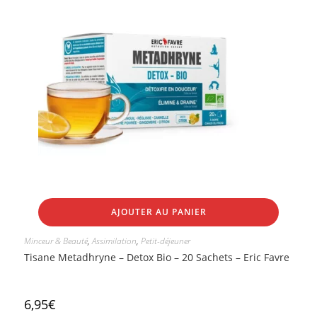
AJOUTER AU PANIER
Minceur & Beauté
,
Assimilation
,
Petit-déjeuner
Tisane Metadhryne – Detox Bio – 20 Sachets – Eric Favre
6,95
€