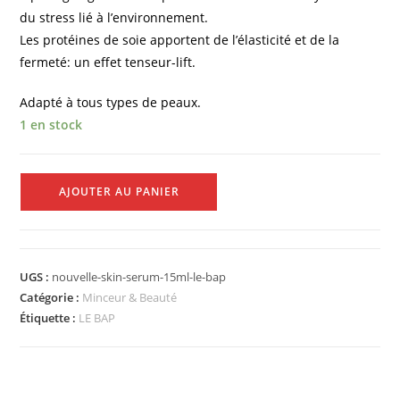
du stress lié à l’environnement.
Les protéines de soie apportent de l’élasticité et de la
fermeté: un effet tenseur-lift.
Adapté à tous types de peaux.
1 en stock
AJOUTER AU PANIER
UGS :
nouvelle-skin-serum-15ml-le-bap
Catégorie :
Minceur & Beauté
Étiquette :
LE BAP