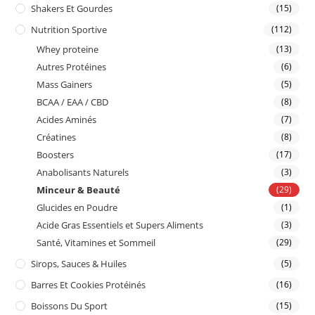
Shakers Et Gourdes
(15)
Nutrition Sportive
(112)
Whey proteine
(13)
Autres Protéines
(6)
Mass Gainers
(5)
BCAA / EAA / CBD
(8)
Acides Aminés
(7)
Créatines
(8)
Boosters
(17)
Anabolisants Naturels
(3)
Minceur & Beauté
(29)
Glucides en Poudre
(1)
Acide Gras Essentiels et Supers Aliments
(3)
Santé, Vitamines et Sommeil
(29)
Sirops, Sauces & Huiles
(5)
Barres Et Cookies Protéinés
(16)
Boissons Du Sport
(15)