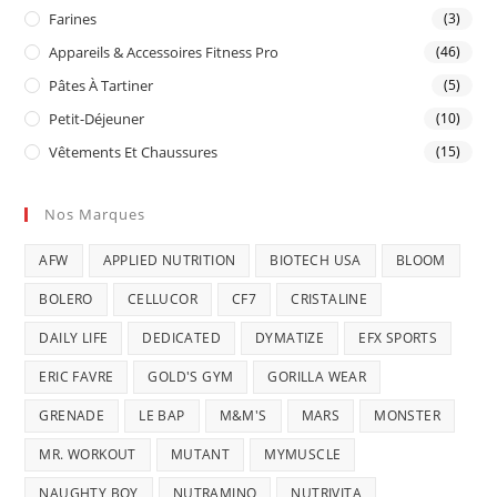
Farines
(3)
Appareils & Accessoires Fitness Pro
(46)
Pâtes À Tartiner
(5)
Petit-Déjeuner
(10)
Vêtements Et Chaussures
(15)
Nos Marques
AFW
APPLIED NUTRITION
BIOTECH USA
BLOOM
BOLERO
CELLUCOR
CF7
CRISTALINE
DAILY LIFE
DEDICATED
DYMATIZE
EFX SPORTS
ERIC FAVRE
GOLD'S GYM
GORILLA WEAR
GRENADE
LE BAP
M&M'S
MARS
MONSTER
MR. WORKOUT
MUTANT
MYMUSCLE
NAUGHTY BOY
NUTRAMINO
NUTRIVITA