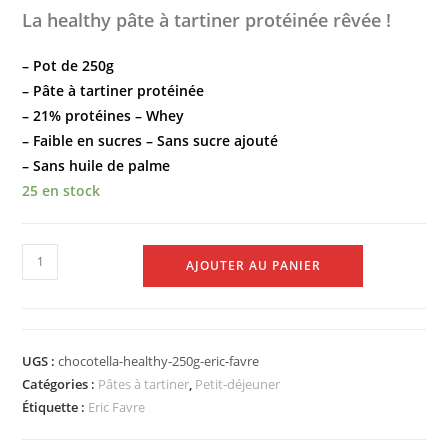
La healthy pâte à tartiner protéinée rêvée !
– Pot de 250g
– Pâte à tartiner protéinée
– 21% protéines – Whey
– Faible en sucres – Sans sucre ajouté
– Sans huile de palme
25 en stock
AJOUTER AU PANIER
UGS :
chocotella-healthy-250g-eric-favre
Catégories :
Pâtes à tartiner
,
Petit-déjeuner
Étiquette :
Eric Favre