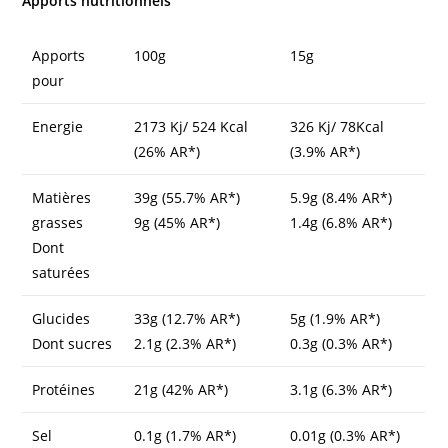
Apports nutritionnels
Apports
100g
15g
pour
Energie
2173 Kj/ 524 Kcal
326 Kj/ 78Kcal
(26% AR*)
(3.9% AR*)
Matières
39g (55.7% AR*)
5.9g (8.4% AR*)
grasses
9g (45% AR*)
1.4g (6.8% AR*)
Dont
saturées
Glucides
33g (12.7% AR*)
5g (1.9% AR*)
Dont sucres
2.1g (2.3% AR*)
0.3g (0.3% AR*)
Protéines
21g (42% AR*)
3.1g (6.3% AR*)
Sel
0.1g (1.7% AR*)
0.01g (0.3% AR*)