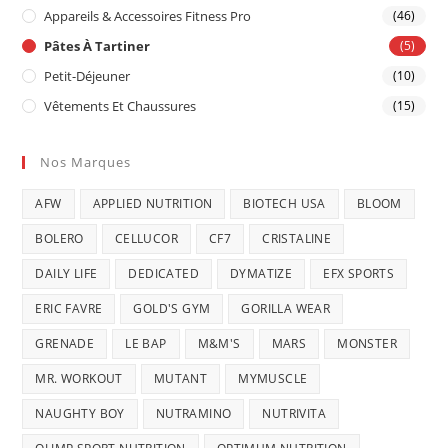
Appareils & Accessoires Fitness Pro
(46)
Pâtes À Tartiner
(5)
Petit-Déjeuner
(10)
Vêtements Et Chaussures
(15)
Nos Marques
AFW
APPLIED NUTRITION
BIOTECH USA
BLOOM
BOLERO
CELLUCOR
CF7
CRISTALINE
DAILY LIFE
DEDICATED
DYMATIZE
EFX SPORTS
ERIC FAVRE
GOLD'S GYM
GORILLA WEAR
GRENADE
LE BAP
M&M'S
MARS
MONSTER
MR. WORKOUT
MUTANT
MYMUSCLE
NAUGHTY BOY
NUTRAMINO
NUTRIVITA