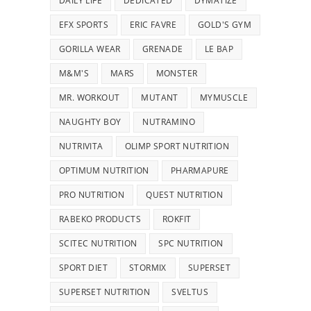
DAILY LIFE
DEDICATED
DYMATIZE
EFX SPORTS
ERIC FAVRE
GOLD'S GYM
GORILLA WEAR
GRENADE
LE BAP
M&M'S
MARS
MONSTER
MR. WORKOUT
MUTANT
MYMUSCLE
NAUGHTY BOY
NUTRAMINO
NUTRIVITA
OLIMP SPORT NUTRITION
OPTIMUM NUTRITION
PHARMAPURE
PRO NUTRITION
QUEST NUTRITION
RABEKO PRODUCTS
ROKFIT
SCITEC NUTRITION
SPC NUTRITION
SPORT DIET
STORMIX
SUPERSET
SUPERSET NUTRITION
SVELTUS