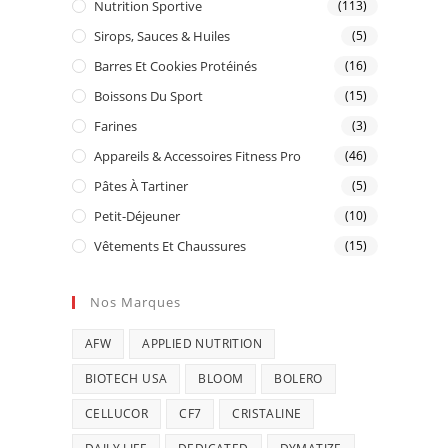
Nutrition Sportive
(113)
Sirops, Sauces & Huiles
(5)
Barres Et Cookies Protéinés
(16)
Boissons Du Sport
(15)
Farines
(3)
Appareils & Accessoires Fitness Pro
(46)
Pâtes À Tartiner
(5)
Petit-Déjeuner
(10)
Vêtements Et Chaussures
(15)
Nos Marques
AFW
APPLIED NUTRITION
BIOTECH USA
BLOOM
BOLERO
CELLUCOR
CF7
CRISTALINE